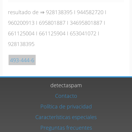
resultado de ⇒
928138395
I
944582720
I
960200913
I
695801887
I
34695801887
I
661125004
I
661125904
I
653041072
I
928138395
493-444-6
detectaspam
Contacto
Política de privacidad
Características especiales
Preguntas frecuentes