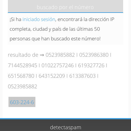
buscado por el número
¡Si ha
iniciado sesión
, encontrará la dirección IP
completa, ciudad y país de las últimas 50
personas que han buscado este número!
resultado de ⇒
0523985882
I
0523986380
I
7144528945
I
01022757246
I
619327726
I
651568780
I
643152209
I
613387603
I
0523985882
603-224-6
detectaspam