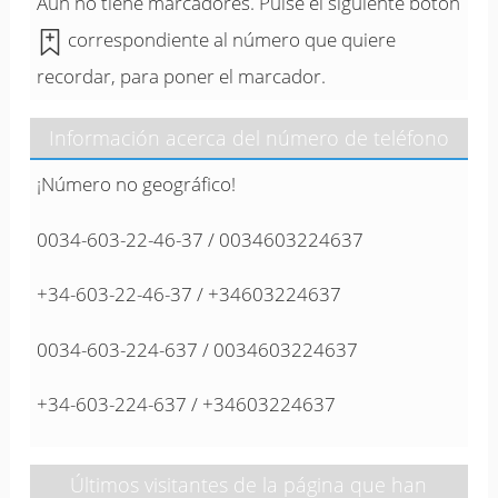
Aún no tiene marcadores. Pulse el siguiente botón
correspondiente al número que quiere
recordar, para poner el marcador.
Información acerca del número de teléfono
¡Número no geográfico!
0034-603-22-46-37 / 0034603224637
+34-603-22-46-37 / +34603224637
0034-603-224-637 / 0034603224637
+34-603-224-637 / +34603224637
Últimos visitantes de la página que han