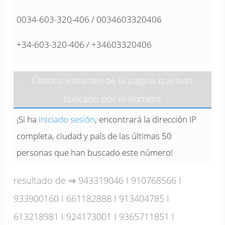
0034-603-320-406 / 0034603320406
+34-603-320-406 / +34603320406
Últimos visitantes de la página que han
buscado por el número
¡Si ha
iniciado sesión
, encontrará la dirección IP
completa, ciudad y país de las últimas 50
personas que han buscado este número!
resultado de ⇒
943319046
I
910768566
I
933900160
I
661182888
I
913404785
I
613218981
I
924173001
I
9365711851
I