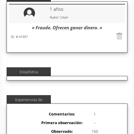
1 años
Autor: User
» Fraude. Ofrecen ganar dinero. «
ID: # 41957
Estadística
Experiencias de
usuarios
Comentarios:
1
Primera observación:
--
Observado:
150