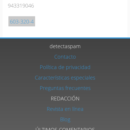
943319046
603-320-4
detectaspam
Contacto
Política de privacidad
Características especiales
Preguntas frecuentes
REDACCIÓN
Revista en línea
Blog
ÚLTIMOS COMENTARIOS