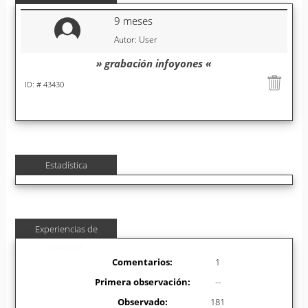
9 meses
Autor: User
» grabación infoyones «
ID: # 43430
Estadística
Experiencias de
usuarios
Comentarios:
1
Primera observación:
--
Observado:
181