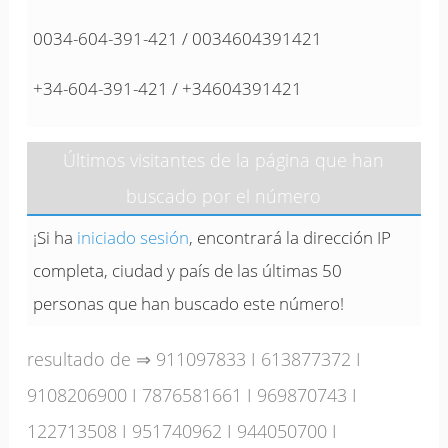
0034-604-391-421 / 0034604391421
+34-604-391-421 / +34604391421
Últimos visitantes de la página que han
buscado por el número
¡Si ha
iniciado sesión
, encontrará la dirección IP
completa, ciudad y país de las últimas 50
personas que han buscado este número!
resultado de ⇒
911097833
I
613877372
I
9108206900
I
7876581661
I
969870743
I
122713508
I
951740962
I
944050700
I