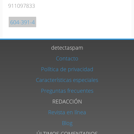
911097833
604-391-4
detectaspam
Contacto
Política de privacidad
Características especiales
Preguntas frecuentes
REDACCIÓN
Revista en línea
Blog
ÚLTIMOS COMENTARIOS