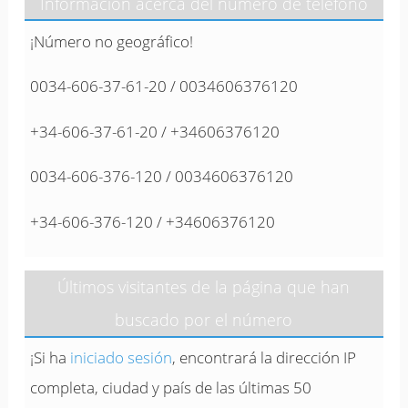
Información acerca del número de teléfono
¡Número no geográfico!
0034-606-37-61-20 / 0034606376120
+34-606-37-61-20 / +34606376120
0034-606-376-120 / 0034606376120
+34-606-376-120 / +34606376120
Últimos visitantes de la página que han
buscado por el número
¡Si ha
iniciado sesión
, encontrará la dirección IP
completa, ciudad y país de las últimas 50