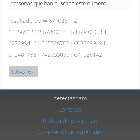
personas que han buscado este número!
resultado de ⇒
671026142
I
124569123456789012345
I
634016381
I
627299414
I
665728762
I
603349949
I
612481733
I
742055050
I
671026142
606-376-1
detectaspam
Contacto
Política de privacidad
Características especiales