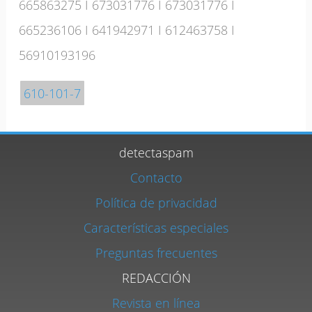
665863275
I
673031776
I
673031776
I
665236106
I
641942971
I
612463758
I
56910193196
610-101-7
detectaspam
Contacto
Política de privacidad
Características especiales
Preguntas frecuentes
REDACCIÓN
Revista en línea