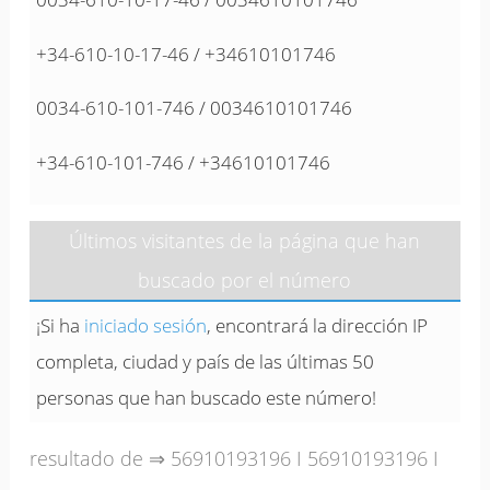
+34-610-10-17-46 / +34610101746
0034-610-101-746 / 0034610101746
+34-610-101-746 / +34610101746
Últimos visitantes de la página que han
buscado por el número
¡Si ha
iniciado sesión
, encontrará la dirección IP
completa, ciudad y país de las últimas 50
personas que han buscado este número!
resultado de ⇒
56910193196
I
56910193196
I