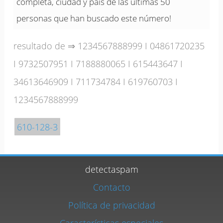
completa, ciudad y país de las últimas 50
personas que han buscado este número!
resultado de ⇒
1234567888999
I
04861720235
I
9732507951
I
7188880065
I
615443647
I
34613646909
I
711734784
I
619760703
I
1234567888999
610-128-3
detectaspam
Contacto
Política de privacidad
Características especiales