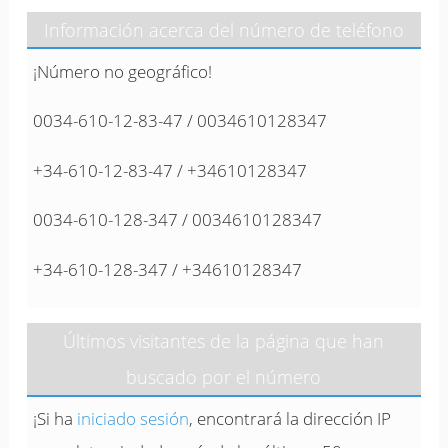
Información acerca del número de teléfono
¡Número no geográfico!
0034-610-12-83-47 / 0034610128347
+34-610-12-83-47 / +34610128347
0034-610-128-347 / 0034610128347
+34-610-128-347 / +34610128347
Últimos visitantes de la página que han
buscado por el número
¡Si ha
iniciado sesión
, encontrará la dirección IP