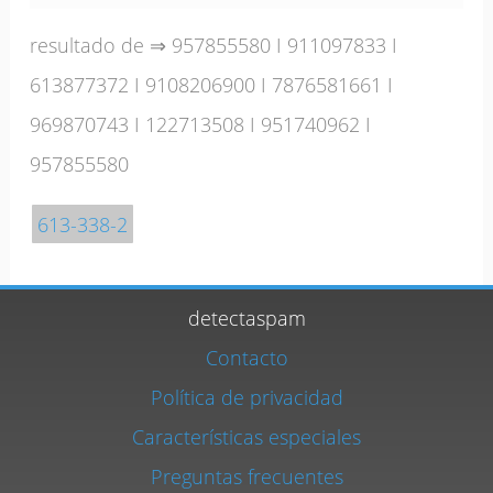
resultado de ⇒
957855580
I
911097833
I
613877372
I
9108206900
I
7876581661
I
969870743
I
122713508
I
951740962
I
957855580
613-338-2
detectaspam
Contacto
Política de privacidad
Características especiales
Preguntas frecuentes