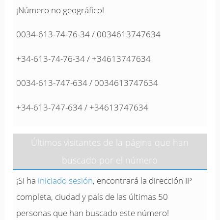
¡Número no geográfico!
0034-613-74-76-34 / 0034613747634
+34-613-74-76-34 / +34613747634
0034-613-747-634 / 0034613747634
+34-613-747-634 / +34613747634
Últimos visitantes de la página que han
buscado por el número
¡Si ha
iniciado sesión
, encontrará la dirección IP
completa, ciudad y país de las últimas 50
personas que han buscado este número!