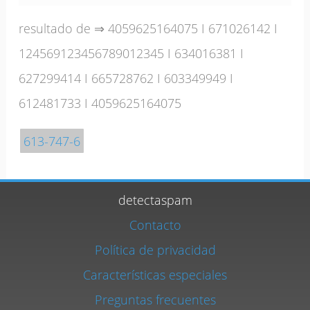
resultado de ⇒
4059625164075
I
671026142
I
124569123456789012345
I
634016381
I
627299414
I
665728762
I
603349949
I
612481733
I
4059625164075
613-747-6
detectaspam
Contacto
Política de privacidad
Características especiales
Preguntas frecuentes