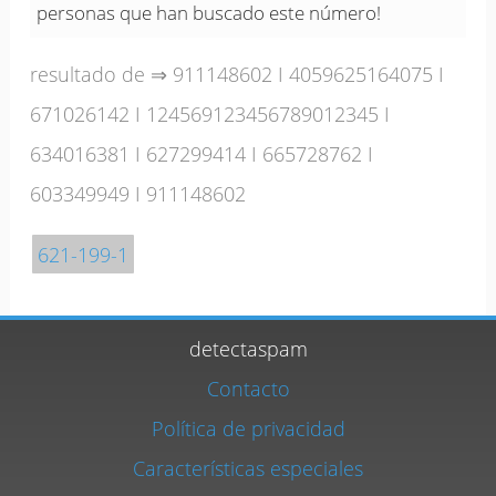
personas que han buscado este número!
resultado de ⇒
911148602
I
4059625164075
I
671026142
I
124569123456789012345
I
634016381
I
627299414
I
665728762
I
603349949
I
911148602
621-199-1
detectaspam
Contacto
Política de privacidad
Características especiales