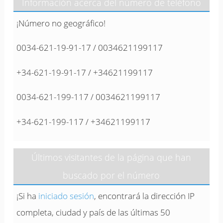
Información acerca del número de teléfono
¡Número no geográfico!
0034-621-19-91-17 / 0034621199117
+34-621-19-91-17 / +34621199117
0034-621-199-117 / 0034621199117
+34-621-199-117 / +34621199117
Últimos visitantes de la página que han
buscado por el número
¡Si ha
iniciado sesión
, encontrará la dirección IP
completa, ciudad y país de las últimas 50