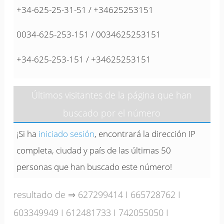
+34-625-25-31-51 / +34625253151
0034-625-253-151 / 0034625253151
+34-625-253-151 / +34625253151
Últimos visitantes de la página que han
buscado por el número
¡Si ha
iniciado sesión
, encontrará la dirección IP
completa, ciudad y país de las últimas 50
personas que han buscado este número!
resultado de ⇒
627299414
I
665728762
I
603349949
I
612481733
I
742055050
I