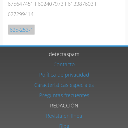
675647451
I
602407973
I
613387603
I
627299414
625-253-1
detectaspam
Contacto
Política de privacidad
Características especiales
Preguntas frecuentes
REDACCIÓN
Revista en línea
Blog