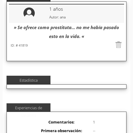
1 años
Autor: ana
» Se ofrece como prostituta... no me había pasado
esto en la vida. «
ID: # 41819
Estadística
Experiencias de
usuarios
Comentarios:
1
Primera observación:
--