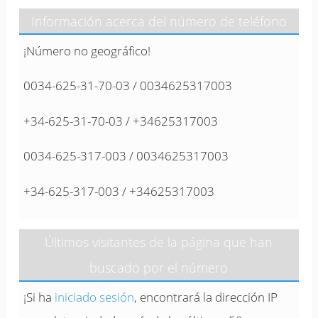
Información acerca del número de teléfono
¡Número no geográfico!
0034-625-31-70-03 / 0034625317003
+34-625-31-70-03 / +34625317003
0034-625-317-003 / 0034625317003
+34-625-317-003 / +34625317003
Últimos visitantes de la página que han
buscado por el número
¡Si ha
iniciado sesión
, encontrará la dirección IP