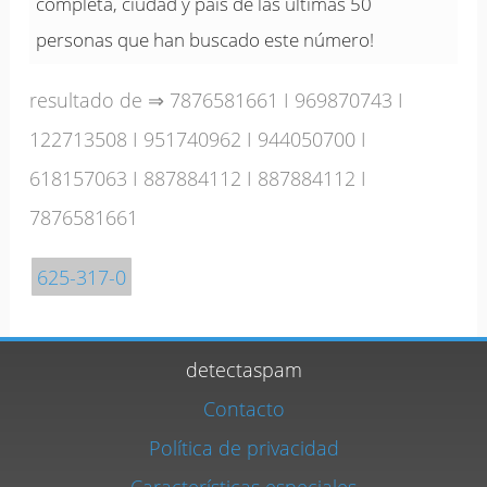
completa, ciudad y país de las últimas 50
personas que han buscado este número!
resultado de ⇒
7876581661
I
969870743
I
122713508
I
951740962
I
944050700
I
618157063
I
887884112
I
887884112
I
7876581661
625-317-0
detectaspam
Contacto
Política de privacidad
Características especiales