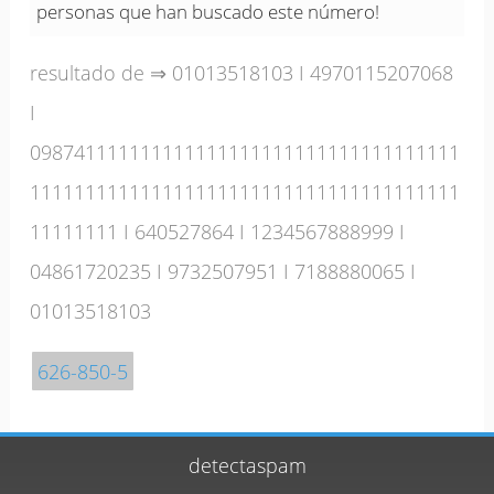
personas que han buscado este número!
resultado de ⇒
01013518103
I
4970115207068
I
098741111111111111111111111111111111111
111111111111111111111111111111111111111
11111111
I
640527864
I
1234567888999
I
04861720235
I
9732507951
I
7188880065
I
01013518103
626-850-5
detectaspam