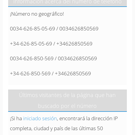
Información acerca del número de teléfono
¡Número no geográfico!
0034-626-85-05-69 / 0034626850569
+34-626-85-05-69 / +34626850569
0034-626-850-569 / 0034626850569
+34-626-850-569 / +34626850569
Últimos visitantes de la página que han
buscado por el número
¡Si ha
iniciado sesión
, encontrará la dirección IP
completa, ciudad y país de las últimas 50