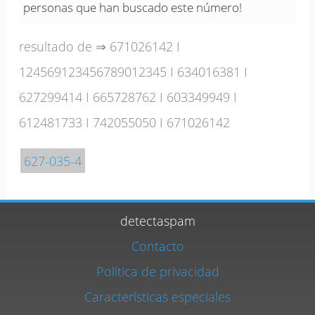
personas que han buscado este número!
resultado de ⇒
671026142
I
124569123456789012345
I
634016381
I
627299414
I
665728762
I
603349949
I
612481733
I
742055050
I
671026142
627-035-4
detectaspam
Contacto
Política de privacidad
Características especiales