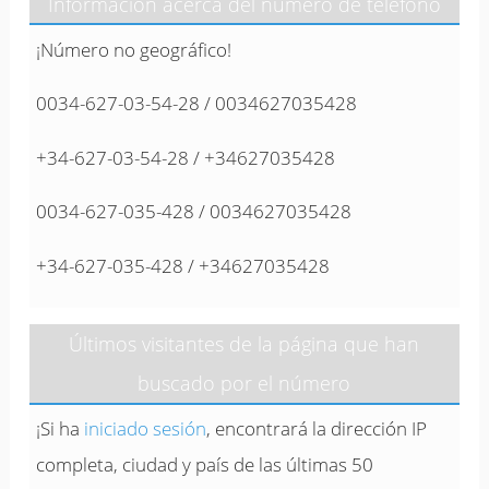
Información acerca del número de teléfono
¡Número no geográfico!
0034-627-03-54-28 / 0034627035428
+34-627-03-54-28 / +34627035428
0034-627-035-428 / 0034627035428
+34-627-035-428 / +34627035428
Últimos visitantes de la página que han
buscado por el número
¡Si ha
iniciado sesión
, encontrará la dirección IP
completa, ciudad y país de las últimas 50