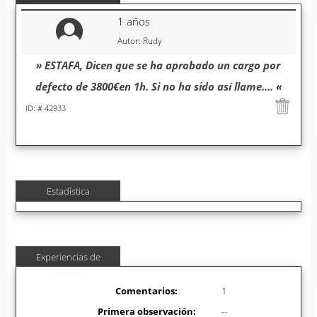
1 años
Autor: Rudy
» ESTAFA, Dicen que se ha aprobado un cargo por
defecto de 3800€en 1h. Si no ha sido así llame.... «
ID: # 42933
Estadística
Experiencias de
usuarios
Comentarios:
1
Primera observación:
--