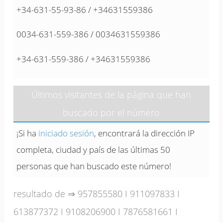
+34-631-55-93-86 / +34631559386
0034-631-559-386 / 0034631559386
+34-631-559-386 / +34631559386
Últimos visitantes de la página que han
buscado por el número
¡Si ha
iniciado sesión
, encontrará la dirección IP
completa, ciudad y país de las últimas 50
personas que han buscado este número!
resultado de ⇒
957855580
I
911097833
I
613877372
I
9108206900
I
7876581661
I