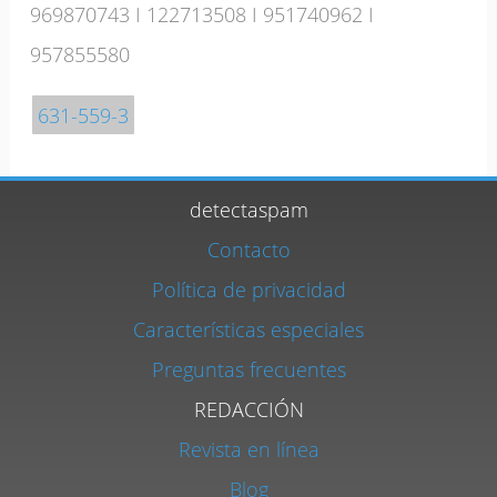
969870743
I
122713508
I
951740962
I
957855580
631-559-3
detectaspam
Contacto
Política de privacidad
Características especiales
Preguntas frecuentes
REDACCIÓN
Revista en línea
Blog