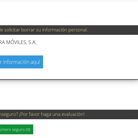
 solicitar borrar su información personal.
RA MÓVILES, S.A.
r información aquí
nseguro? ¡Por favor haga una evaluación!