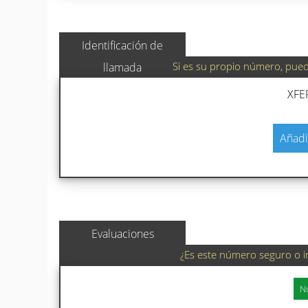
Identificación de
Si es su propio número, puede
llamada
XFE
Añadi
Evaluaciones
¿Es este número seguro o i