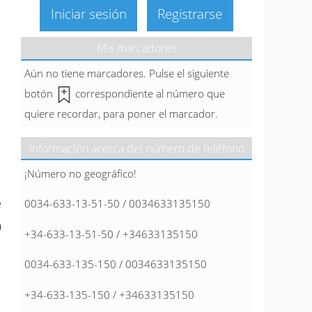
Iniciar sesión
Registrarse
Mis marcadores
Aún no tiene marcadores. Pulse el siguiente
botón
correspondiente al número que
quiere recordar, para poner el marcador.
Información acerca del número de teléfono
¡Número no geográfico!
e
0034-633-13-51-50 / 0034633135150
a
+34-633-13-51-50 / +34633135150
0034-633-135-150 / 0034633135150
+34-633-135-150 / +34633135150