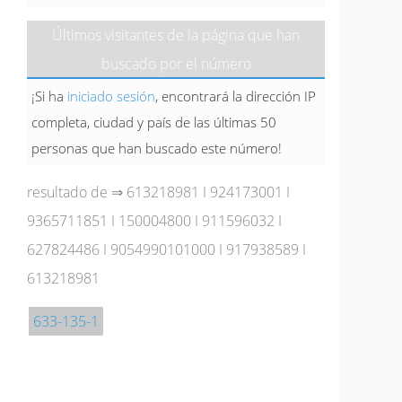
Últimos visitantes de la página que han
buscado por el número
¡Si ha
iniciado sesión
, encontrará la dirección IP
completa, ciudad y país de las últimas 50
personas que han buscado este número!
resultado de ⇒
613218981
I
924173001
I
9365711851
I
150004800
I
911596032
I
627824486
I
9054990101000
I
917938589
I
613218981
633-135-1