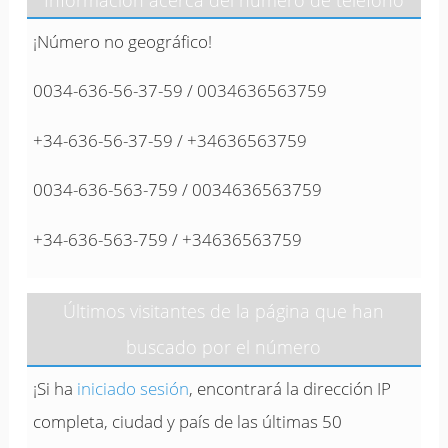
¡Número no geográfico!
0034-636-56-37-59 / 0034636563759
+34-636-56-37-59 / +34636563759
0034-636-563-759 / 0034636563759
+34-636-563-759 / +34636563759
Últimos visitantes de la página que han
buscado por el número
¡Si ha
iniciado sesión
, encontrará la dirección IP
completa, ciudad y país de las últimas 50