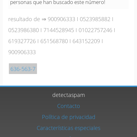
personas que han buscado este número!
resultado de ⇒
900906333
I
0523985882
I
0523986380
I
7144528945
I
01022757246
I
619327726
I
651568780
I
643152209
I
900906333
636-563-7
detectaspam
Contacto
Política de privacidad
Características especiales