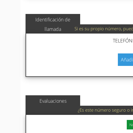
Identificación de
Si es su propio número, puede
llamada
TELEFÓN
Añadi
Evaluaciones
¿Es este número seguro o i