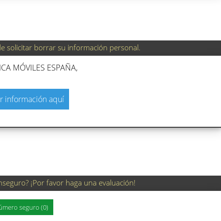
 solicitar borrar su información personal.
ICA MÓVILES ESPAÑA,
r información aquí
nseguro? ¡Por favor haga una evaluación!