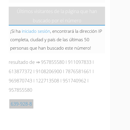
Últimos visitantes de la página que han
buscado por el número
¡Si ha
iniciado sesión
, encontrará la dirección IP
completa, ciudad y país de las últimas 50
personas que han buscado este número!
resultado de ⇒
957855580
I
911097833
I
613877372
I
9108206900
I
7876581661
I
969870743
I
122713508
I
951740962
I
957855580
639-928-8