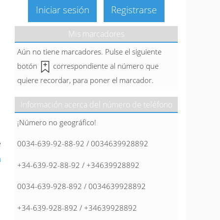
Iniciar sesión
Registrarse
Mis marcadores
Aún no tiene marcadores. Pulse el siguiente
botón
correspondiente al número que
quiere recordar, para poner el marcador.
Información acerca del número de teléfono
¡Número no geográfico!
e
0034-639-92-88-92 / 0034639928892
a
+34-639-92-88-92 / +34639928892
0034-639-928-892 / 0034639928892
+34-639-928-892 / +34639928892