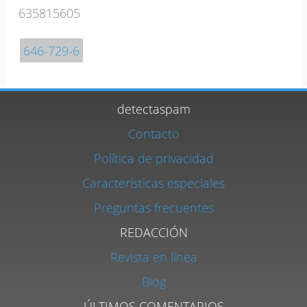
635815605
646-729-6
detectaspam
Contacto
Política de privacidad
Características especiales
Preguntas frecuentes
REDACCIÓN
Revista en línea
Blog
ÚLTIMOS COMENTARIOS