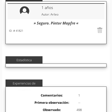
1 años
Autor: Arileo
» Seguro. Pintor Mapfre «
ID: # 41821
Estadística
Experiencias de
usuarios
Comentarios:
1
Primera observación:
--
Observado:
498