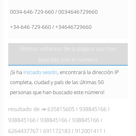
0034-646-729-660 / 0034646729660
+34-646-729-660 / +34646729660
Últimos visitantes de la página que han
buscado por el número
¡Si ha
iniciado sesión
, encontrará la dirección IP
completa, ciudad y país de las últimas 50
personas que han buscado este número!
resultado de ⇒
635815605
I
938845166
I
938845166
I
938845166
I
938845166
I
6264437767
I
691172183
I
912001411
I