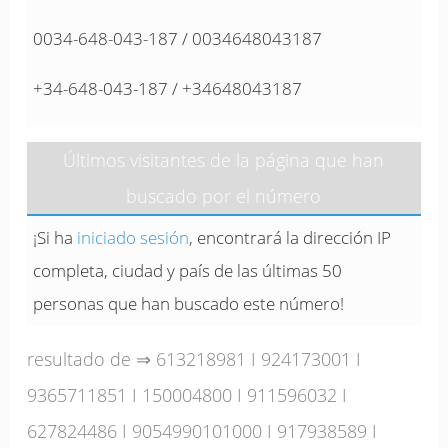
0034-648-043-187 / 0034648043187
+34-648-043-187 / +34648043187
Últimos visitantes de la página que han
buscado por el número
¡Si ha
iniciado sesión
, encontrará la dirección IP
completa, ciudad y país de las últimas 50
personas que han buscado este número!
resultado de ⇒
613218981
I
924173001
I
9365711851
I
150004800
I
911596032
I
627824486
I
9054990101000
I
917938589
I