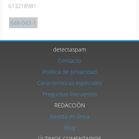
613218981
648-043-1
detectaspam
Contacto
Política de privacidad
Características especiales
Preguntas frecuentes
REDACCIÓN
Revista en línea
Blog
ÚLTIMOS COMENTARIOS