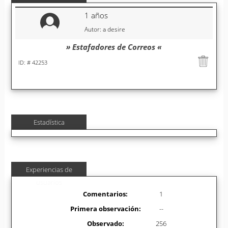
1 años
Autor: a desire
» Estafadores de Correos «
ID: # 42253
Estadística
Experiencias de
usuarios
Comentarios:
1
Primera observación:
--
Observado:
256