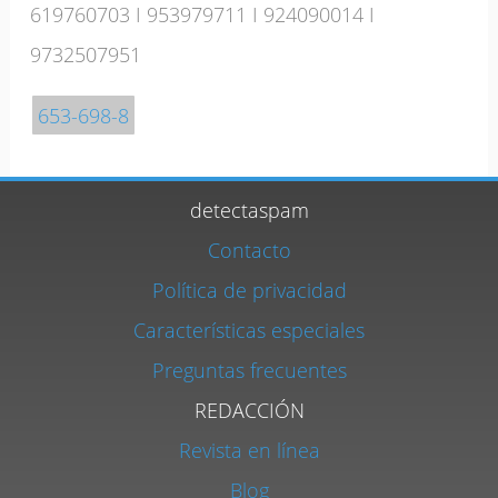
619760703
I
953979711
I
924090014
I
9732507951
653-698-8
detectaspam
Contacto
Política de privacidad
Características especiales
Preguntas frecuentes
REDACCIÓN
Revista en línea
Blog