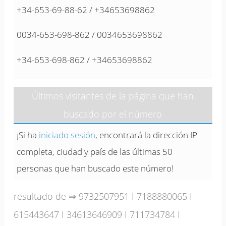
+34-653-69-88-62 / +34653698862
0034-653-698-862 / 0034653698862
+34-653-698-862 / +34653698862
Últimos visitantes de la página que han
buscado por el número
¡Si ha
iniciado sesión
, encontrará la dirección IP
completa, ciudad y país de las últimas 50
personas que han buscado este número!
resultado de ⇒
9732507951
I
7188880065
I
615443647
I
34613646909
I
711734784
I