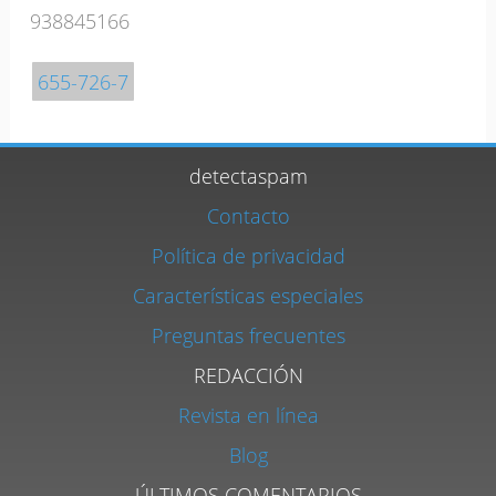
938845166
655-726-7
detectaspam
Contacto
Política de privacidad
Características especiales
Preguntas frecuentes
REDACCIÓN
Revista en línea
Blog
ÚLTIMOS COMENTARIOS