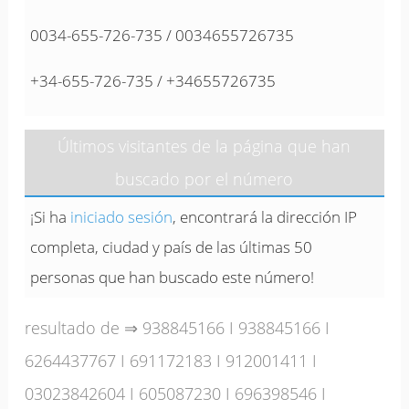
0034-655-726-735 / 0034655726735
+34-655-726-735 / +34655726735
Últimos visitantes de la página que han
buscado por el número
¡Si ha
iniciado sesión
, encontrará la dirección IP
completa, ciudad y país de las últimas 50
personas que han buscado este número!
resultado de ⇒
938845166
I
938845166
I
6264437767
I
691172183
I
912001411
I
03023842604
I
605087230
I
696398546
I