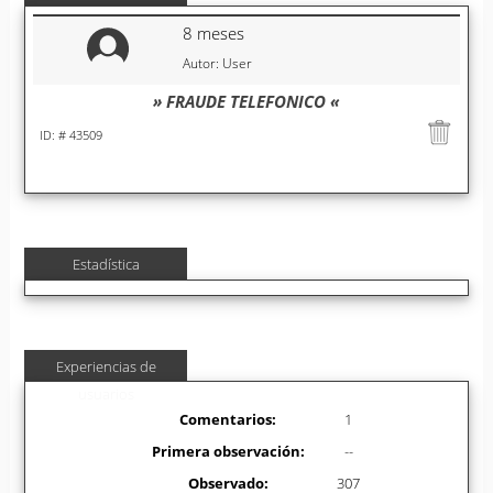
8 meses
Autor: User
» FRAUDE TELEFONICO «
ID: # 43509
Estadística
Experiencias de
usuarios
Comentarios:
1
Primera observación:
--
Observado:
307