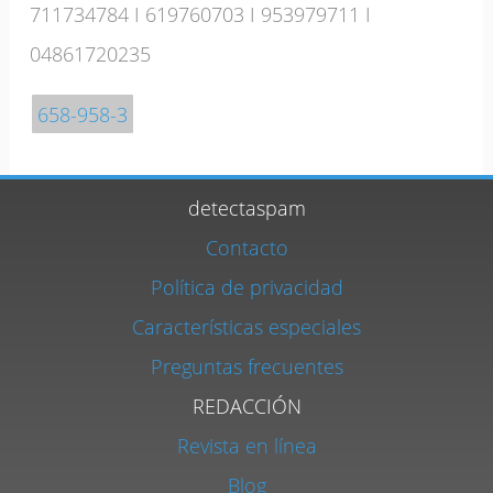
711734784
I
619760703
I
953979711
I
04861720235
658-958-3
detectaspam
Contacto
Política de privacidad
Características especiales
Preguntas frecuentes
REDACCIÓN
Revista en línea
Blog