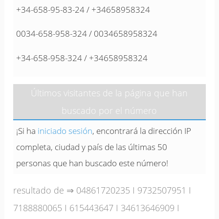
+34-658-95-83-24 / +34658958324
0034-658-958-324 / 0034658958324
+34-658-958-324 / +34658958324
Últimos visitantes de la página que han
buscado por el número
¡Si ha
iniciado sesión
, encontrará la dirección IP
completa, ciudad y país de las últimas 50
personas que han buscado este número!
resultado de ⇒
04861720235
I
9732507951
I
7188880065
I
615443647
I
34613646909
I