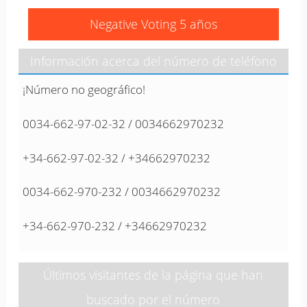
Negative Voting 5 años
Información acerca del número de teléfono
¡Número no geográfico!
0034-662-97-02-32 / 0034662970232
+34-662-97-02-32 / +34662970232
0034-662-970-232 / 0034662970232
+34-662-970-232 / +34662970232
Últimos visitantes de la página que han
buscado por el número