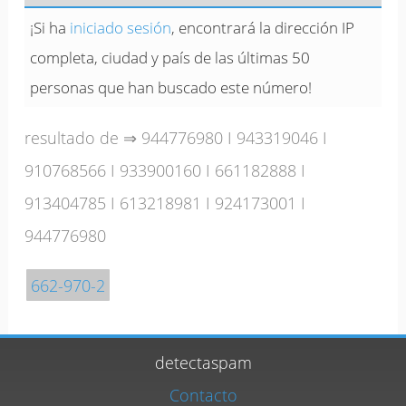
¡Si ha
iniciado sesión
, encontrará la dirección IP
completa, ciudad y país de las últimas 50
personas que han buscado este número!
resultado de ⇒
944776980
I
943319046
I
910768566
I
933900160
I
661182888
I
913404785
I
613218981
I
924173001
I
944776980
662-970-2
detectaspam
Contacto