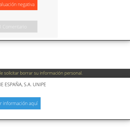
aluación negativa
1 Comentario
 solicitar borrar su información personal.
 ESPAÑA, S.A. UNIPE
r información aquí