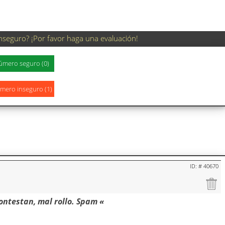
nseguro? ¡Por favor haga una evaluación!
ID: # 40670
ontestan, mal rollo. Spam «