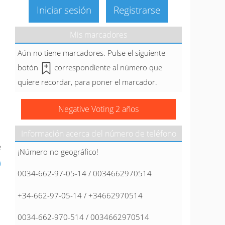
Iniciar sesión
Registrarse
Mis marcadores
Aún no tiene marcadores. Pulse el siguiente
botón
correspondiente al número que
quiere recordar, para poner el marcador.
Negative Voting 2 años
Información acerca del número de teléfono
e
¡Número no geográfico!
a
0034-662-97-05-14 / 0034662970514
+34-662-97-05-14 / +34662970514
0034-662-970-514 / 0034662970514