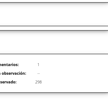
entarios:
1
 observación:
--
servado:
298