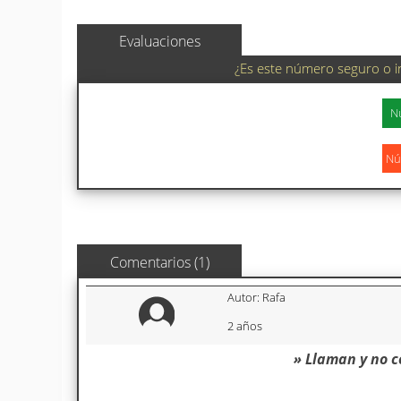
Evaluaciones
¿Es este número seguro o i
Comentarios (1)
Autor: Rafa
2 años
» Llaman y no c