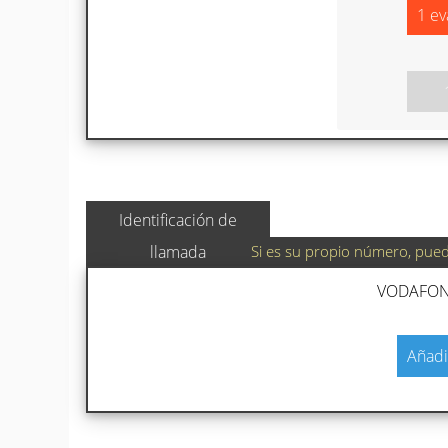
1 ev
Identificación de
Si es su propio número, puede
llamada
VODAFONE
Añadi