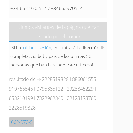
+34-662-970-514 / +34662970514
Últimos visitantes de la página que han
buscado por el número
¡Si ha
iniciado sesión
, encontrará la dirección IP
completa, ciudad y país de las últimas 50
personas que han buscado este número!
resultado de ⇒
2228519828
I
886061555
I
910766546
I
0795885122
I
2923845229
I
653210199
I
7322962340
I
02123173760
I
2228519828
662-970-5