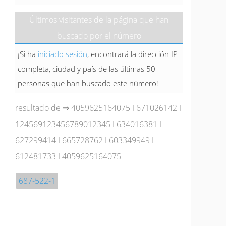
Últimos visitantes de la página que han
buscado por el número
¡Si ha
iniciado sesión
, encontrará la dirección IP
completa, ciudad y país de las últimas 50
personas que han buscado este número!
resultado de ⇒
4059625164075
I
671026142
I
124569123456789012345
I
634016381
I
627299414
I
665728762
I
603349949
I
612481733
I
4059625164075
687-522-1