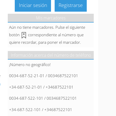
Iniciar sesión
Registrarse
Mis marcadores
Aún no tiene marcadores. Pulse el siguiente
botón
correspondiente al número que
quiere recordar, para poner el marcador.
Información acerca del número de teléfono
¡Número no geográfico!
e
0034-687-52-21-01 / 0034687522101
a
+34-687-52-21-01 / +34687522101
0034-687-522-101 / 0034687522101
+34-687-522-101 / +34687522101