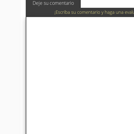
Deje su comentario
¡Escriba su comentario y haga una eval