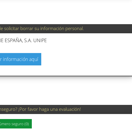
 solicitar borrar su información personal.
 ESPAÑA, S.A. UNIPE
r información aquí
nseguro? ¡Por favor haga una evaluación!