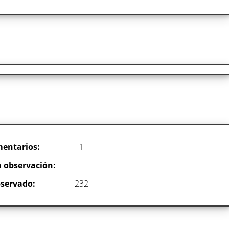
entarios:
1
 observación:
--
servado:
232