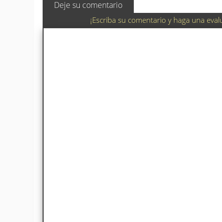
Deje su comentario
¡Escriba su comentario y haga una eval