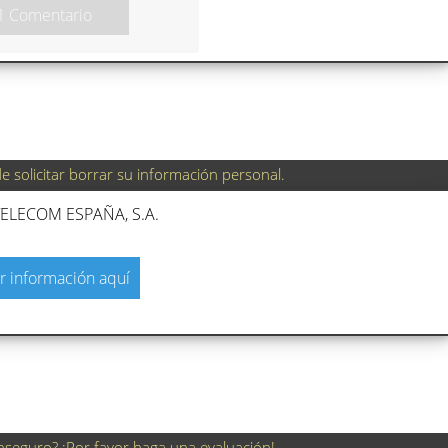
1 Comentario
 solicitar borrar su información personal.
ELECOM ESPAÑA, S.A.
r información aquí
nseguro? ¡Por favor haga una evaluación!