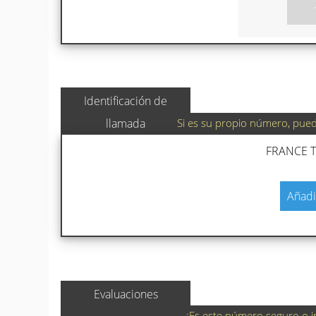
Identificación de
Si es su propio número, puede
llamada
FRANCE T
Añadi
Evaluaciones
¿Es este número seguro o i