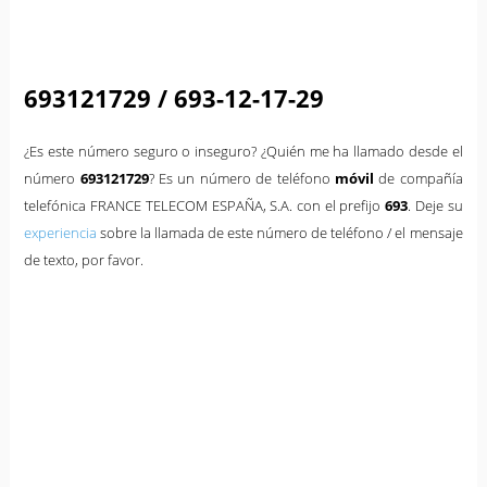
693121729 / 693-12-17-29
¿Es este número seguro o inseguro? ¿Quién me ha llamado desde el
número
693121729
? Es un número de teléfono
móvil
de compañía
telefónica FRANCE TELECOM ESPAÑA, S.A. con el prefijo
693
. Deje su
experiencia
sobre la llamada de este número de teléfono / el mensaje
de texto, por favor.