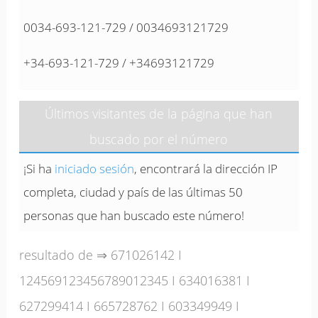
0034-693-121-729 / 0034693121729
+34-693-121-729 / +34693121729
Últimos visitantes de la página que han
buscado por el número
¡Si ha
iniciado sesión
, encontrará la dirección IP
completa, ciudad y país de las últimas 50
personas que han buscado este número!
resultado de ⇒
671026142
I
124569123456789012345
I
634016381
I
627299414
I
665728762
I
603349949
I