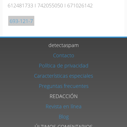
612481733
I
742055050
I
671026142
693-121-7
detectaspam
Contacto
Política de privacidad
Características especiales
Preguntas frecuentes
REDACCIÓN
Revista en línea
Blog
ÚLTIMOS COMENTARIOS