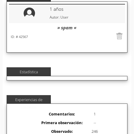
1 años
Autor: User
» spam «
ID: # 42567
Estadística
Experiencias de
usuarios
Comentarios:
1
Primera observación:
--
Observado:
246