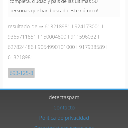
completa, ciudad y país de las últimas 50
personas que han buscado este número!
resultado de ⇒
613218981
I
924173001
I
9365711851
I
150004800
I
911596032
I
627824486
I
9054990101000
I
917938589
I
613218981
693-125-8
detectaspam
Contacto
Política de privacidad
Características especiales