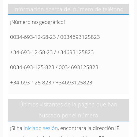
Información acerca del número de teléfono
¡Número no geográfico!
0034-693-12-58-23 / 0034693125823
+34-693-12-58-23 / +34693125823
0034-693-125-823 / 0034693125823
+34-693-125-823 / +34693125823
Últimos visitantes de la página que han
buscado por el número
¡Si ha
iniciado sesión
, encontrará la dirección IP