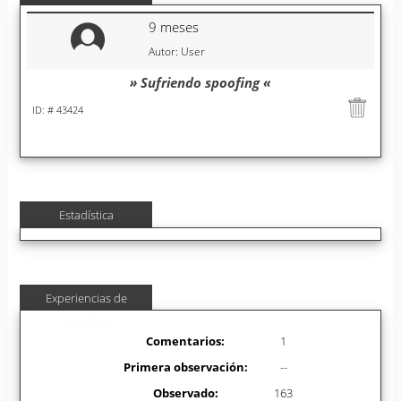
9 meses
Autor: User
» Sufriendo spoofing «
ID: # 43424
Estadística
Experiencias de
usuarios
Comentarios:
1
Primera observación:
--
Observado:
163