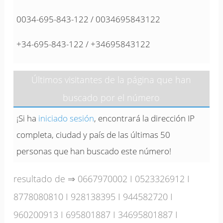
0034-695-843-122 / 0034695843122
+34-695-843-122 / +34695843122
Últimos visitantes de la página que han
buscado por el número
¡Si ha
iniciado sesión
, encontrará la dirección IP
completa, ciudad y país de las últimas 50
personas que han buscado este número!
resultado de ⇒
0667970002
I
0523326912
I
8778080810
I
928138395
I
944582720
I
960200913
I
695801887
I
34695801887
I