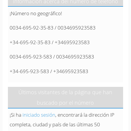
Información acerca del número de teléfono
¡Número no geográfico!
0034-695-92-35-83 / 0034695923583
+34-695-92-35-83 / +34695923583
0034-695-923-583 / 0034695923583
+34-695-923-583 / +34695923583
Últimos visitantes de la página que han
buscado por el número
¡Si ha
iniciado sesión
, encontrará la dirección IP
completa, ciudad y país de las últimas 50