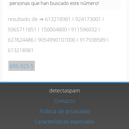
personas que han buscado este número!
resultado de ⇒
613218981
I
924173001
I
9365711851
I
150004800
I
911596032
I
627824486
I
9054990101000
I
917938589
I
613218981
695-923-5
detectaspam
Contacto
Política de privacidad
Características especiales