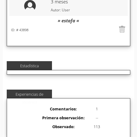
3 meses
Autor: User
» estafa «
ID: # 43898
Estadística
Experiencias de
usuarios
Comentarios:
1
Primera observación:
--
Observado:
113