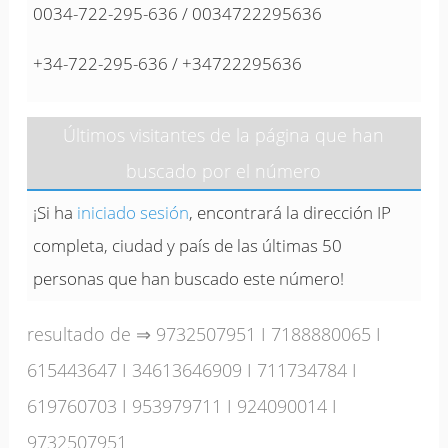
0034-722-295-636 / 0034722295636
+34-722-295-636 / +34722295636
Últimos visitantes de la página que han
buscado por el número
¡Si ha
iniciado sesión
, encontrará la dirección IP
completa, ciudad y país de las últimas 50
personas que han buscado este número!
resultado de ⇒
9732507951
I
7188880065
I
615443647
I
34613646909
I
711734784
I
619760703
I
953979711
I
924090014
I
9732507951