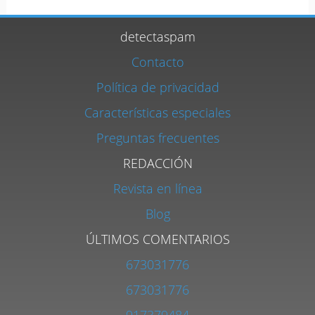
detectaspam
Contacto
Política de privacidad
Características especiales
Preguntas frecuentes
REDACCIÓN
Revista en línea
Blog
ÚLTIMOS COMENTARIOS
673031776
673031776
917379484