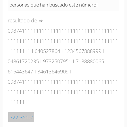
personas que han buscado este número!
resultado de ⇒
098741111111111111111111111111111111111
111111111111111111111111111111111111111
11111111
I
640527864
I
1234567888999
I
04861720235
I
9732507951
I
7188880065
I
615443647
I
34613646909
I
098741111111111111111111111111111111111
111111111111111111111111111111111111111
11111111
722-351-2