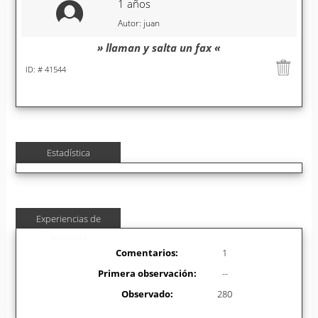
1 años
Autor: juan
» llaman y salta un fax «
ID: # 41544
Estadística
Experiencias de
usuarios
Comentarios:
1
Primera observación:
--
Observado:
280