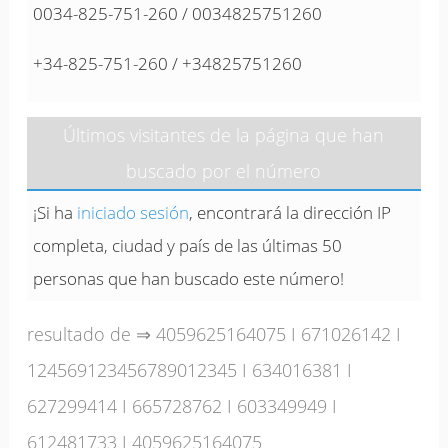
0034-825-751-260 / 0034825751260
+34-825-751-260 / +34825751260
Últimos visitantes de la página que han
buscado por el número
¡Si ha
iniciado sesión
, encontrará la dirección IP
completa, ciudad y país de las últimas 50
personas que han buscado este número!
resultado de ⇒
4059625164075
I
671026142
I
124569123456789012345
I
634016381
I
627299414
I
665728762
I
603349949
I
612481733
I
4059625164075