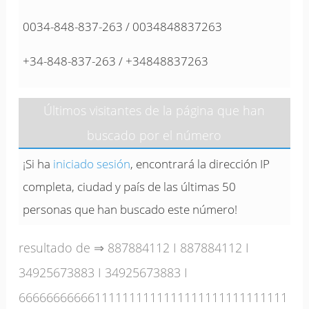
0034-848-837-263 / 0034848837263
+34-848-837-263 / +34848837263
Últimos visitantes de la página que han
buscado por el número
¡Si ha
iniciado sesión
, encontrará la dirección IP
completa, ciudad y país de las últimas 50
personas que han buscado este número!
resultado de ⇒
887884112
I
887884112
I
34925673883
I
34925673883
I
666666666661111111111111111111111111111