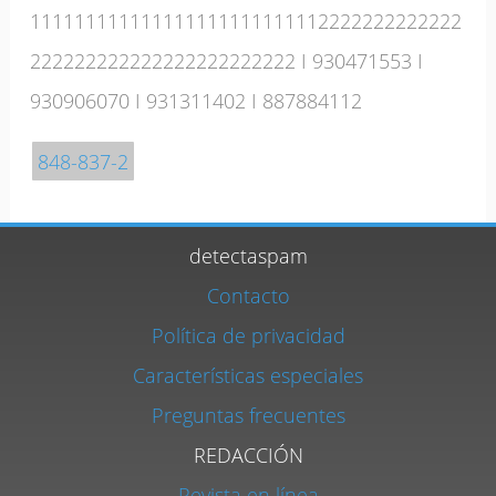
111111111111111111111111112222222222222
222222222222222222222222
I
930471553
I
930906070
I
931311402
I
887884112
848-837-2
detectaspam
Contacto
Política de privacidad
Características especiales
Preguntas frecuentes
REDACCIÓN
Revista en línea