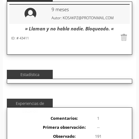
9 meses
Autor: KOSAKPZ@PROTONMAIL.COM
» Llaman y no habla nadie. Bloqueado. «
ID: # 43411
Estadística
Experiencias de
usuarios
Comentarios:
1
Primera observación:
--
Observado:
191