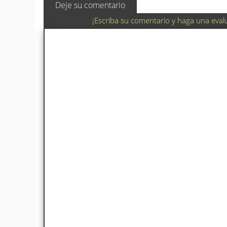
Deje su comentario
¡Escriba su comentario y haga una eval