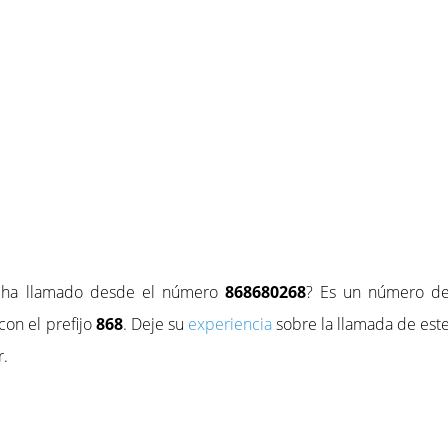
e ha llamado desde el número
868680268
? Es un número d
con el prefijo
868
. Deje su
experiencia
sobre la llamada de est
r.