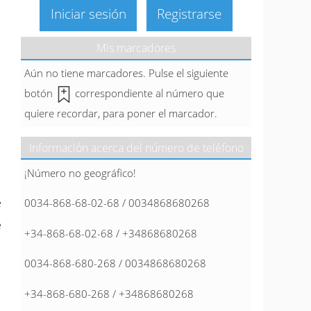
Iniciar sesión
Registrarse
Mis marcadores
Aún no tiene marcadores. Pulse el siguiente
botón
correspondiente al número que
quiere recordar, para poner el marcador.
Información acerca del número de teléfono
¡Número no geográfico!
e
0034-868-68-02-68 / 0034868680268
e
+34-868-68-02-68 / +34868680268
0034-868-680-268 / 0034868680268
+34-868-680-268 / +34868680268