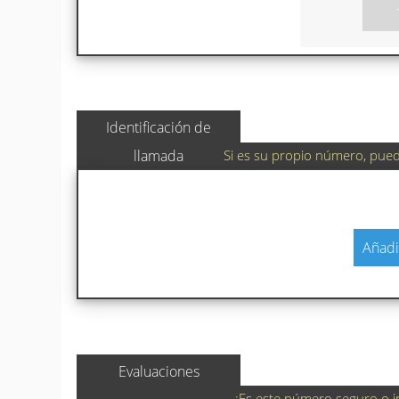
Identificación de
Si es su propio número, puede
llamada
Añadi
Evaluaciones
¿Es este número seguro o i