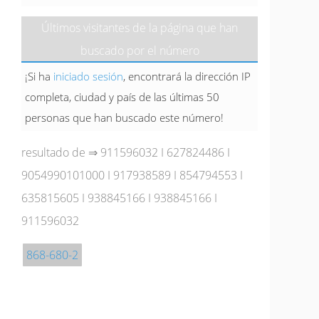
Últimos visitantes de la página que han
buscado por el número
¡Si ha
iniciado sesión
, encontrará la dirección IP
completa, ciudad y país de las últimas 50
personas que han buscado este número!
resultado de ⇒
911596032
I
627824486
I
9054990101000
I
917938589
I
854794553
I
635815605
I
938845166
I
938845166
I
911596032
868-680-2