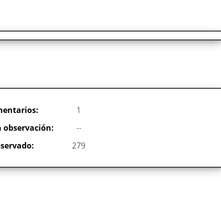
entarios:
1
 observación:
--
servado:
279