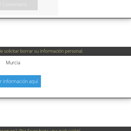
1 Comentario
 solicitar borrar su información personal.
Murcia
r información aquí
nseguro? ¡Por favor haga una evaluación!