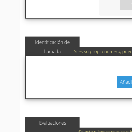
Identificación de
Si es su propio número, puede
llamada
Añadi
Evaluaciones
¿Es este número seguro o i