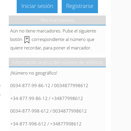
Iniciar sesión
Registrarse
Mis marcadores
Aún no tiene marcadores. Pulse el siguiente
botón
correspondiente al número que
quiere recordar, para poner el marcador.
Información acerca del número de teléfono
¡Número no geográfico!
e
0034-877-99-86-12 / 0034877998612
e
+34-877-99-86-12 / +34877998612
0034-877-998-612 / 0034877998612
+34-877-998-612 / +34877998612