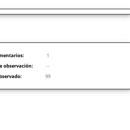
mentarios:
1
a observación:
--
bservado:
99