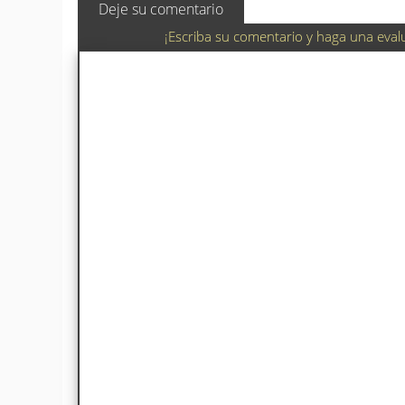
Deje su comentario
¡Escriba su comentario y haga una eval