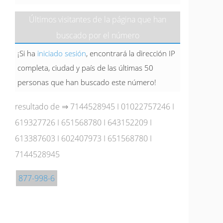
Últimos visitantes de la página que han
buscado por el número
¡Si ha
iniciado sesión
, encontrará la dirección IP
completa, ciudad y país de las últimas 50
personas que han buscado este número!
resultado de ⇒
7144528945
I
01022757246
I
619327726
I
651568780
I
643152209
I
613387603
I
602407973
I
651568780
I
7144528945
877-998-6