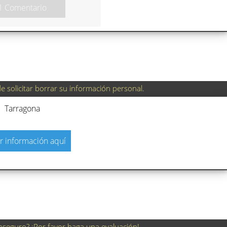
1 Comentario
 solicitar borrar su información personal.
Tarragona
r información aquí
nseguro? ¡Por favor haga una evaluación!