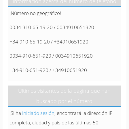
Información acerca del número de teléfono
¡Número no geográfico!
0034-910-65-19-20 / 0034910651920
+34-910-65-19-20 / +34910651920
0034-910-651-920 / 0034910651920
+34-910-651-920 / +34910651920
Últimos visitantes de la página que han
buscado por el número
¡Si ha
iniciado sesión
, encontrará la dirección IP
completa, ciudad y país de las últimas 50