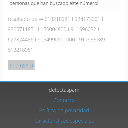
personas que han buscado este número!
resultado de ⇒
613218981
I
924173001
I
9365711851
I
150004800
I
911596032
I
627824486
I
9054990101000
I
917938589
I
613218981
910-651-9
detectaspam
Contacto
Política de privacidad
Características especiales