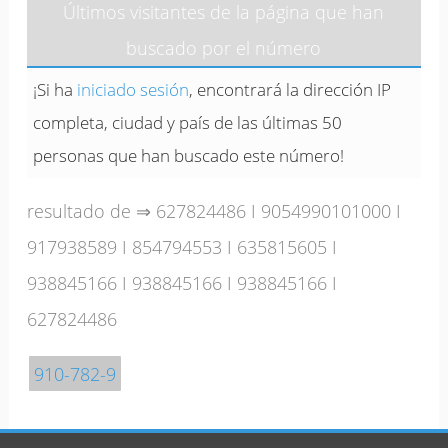
Últimos visitantes de la página que han
buscado por el número
¡Si ha
iniciado sesión
, encontrará la dirección IP
completa, ciudad y país de las últimas 50
personas que han buscado este número!
resultado de ⇒
627824486
I
9054990101000
I
917938589
I
854794553
I
635815605
I
938845166
I
938845166
I
938845166
I
627824486
910-782-9