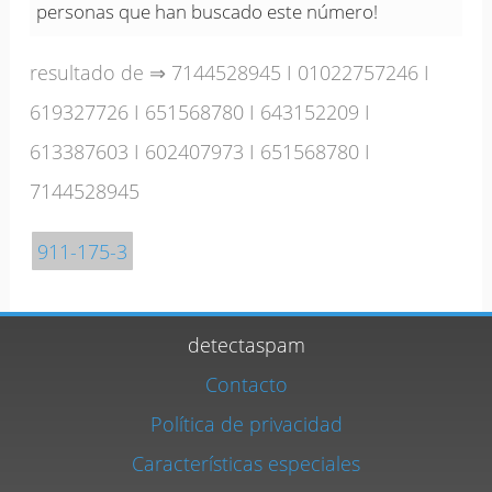
personas que han buscado este número!
resultado de ⇒
7144528945
I
01022757246
I
619327726
I
651568780
I
643152209
I
613387603
I
602407973
I
651568780
I
7144528945
911-175-3
detectaspam
Contacto
Política de privacidad
Características especiales