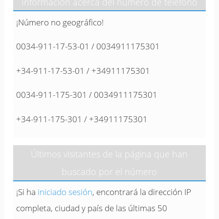
Información acerca del número de teléfono
¡Número no geográfico!
0034-911-17-53-01 / 0034911175301
+34-911-17-53-01 / +34911175301
0034-911-175-301 / 0034911175301
+34-911-175-301 / +34911175301
Últimos visitantes de la página que han
buscado por el número
¡Si ha
iniciado sesión
, encontrará la dirección IP
completa, ciudad y país de las últimas 50