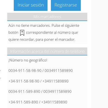
Iniciar sesión
Registrarse
Mis marcadores
Aún no tiene marcadores. Pulse el siguiente
botón
correspondiente al número que
quiere recordar, para poner el marcador.
Información acerca del número de teléfono
¡Número no geográfico!
e
0034-911-58-98-90 / 0034911589890
e
+34-911-58-98-90 / +34911589890
0034-911-589-890 / 0034911589890
+34-911-589-890 / +34911589890