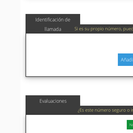
Identificación de
Si es su propio número, puede
llamada
Añadi
Evaluaciones
¿Es este número seguro o i