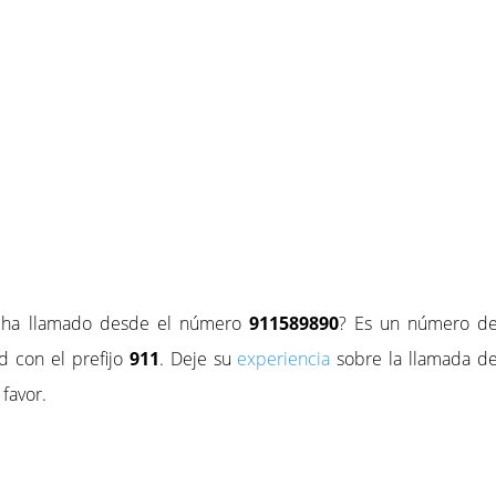
e ha llamado desde el número
911589890
? Es un número d
d con el prefijo
911
. Deje su
experiencia
sobre la llamada d
favor.