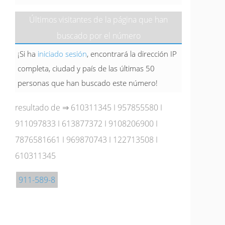
Últimos visitantes de la página que han
buscado por el número
¡Si ha
iniciado sesión
, encontrará la dirección IP
completa, ciudad y país de las últimas 50
personas que han buscado este número!
resultado de ⇒
610311345
I
957855580
I
911097833
I
613877372
I
9108206900
I
7876581661
I
969870743
I
122713508
I
610311345
911-589-8