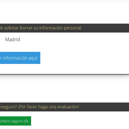
 solicitar borrar su información personal.
Madrid
r información aquí
nseguro? ¡Por favor haga una evaluación!