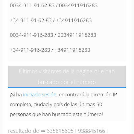
0034-911-91-62-83 / 0034911916283
+34-911-91-62-83 / +34911916283
0034-911-916-283 / 0034911916283
+34-911-916-283 / +34911916283
Últimos visitantes de la página que han
buscado por el número
¡Si ha
iniciado sesión
, encontrará la dirección IP
completa, ciudad y país de las últimas 50
personas que han buscado este número!
resultado de ⇒
635815605
I
938845166
I