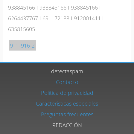
938845166
I
938845166
I
938845166
I
6264437767
I
691172183
I
912001411
I
635815605
911-916-2
detectaspam
Contacto
Política de privacidad
Características especiales
Preguntas frecuentes
REDACCIÓN