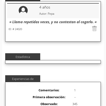
4 años
Autor: Pepa
» Llama repetidas veces, y no contestan al cogerlo. «
ID: # 24020
Estadística
Experiencias de
usuarios
Comentarios:
1
Primera observación:
--
Observado:
345