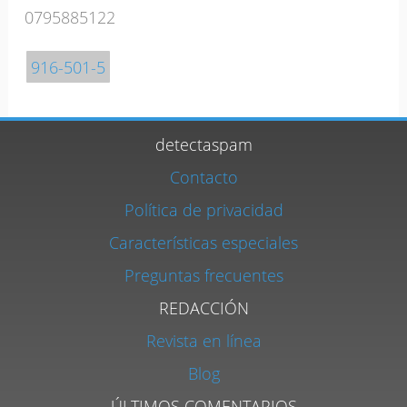
0795885122
916-501-5
detectaspam
Contacto
Política de privacidad
Características especiales
Preguntas frecuentes
REDACCIÓN
Revista en línea
Blog
ÚLTIMOS COMENTARIOS