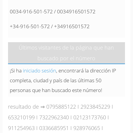
0034-916-501-572 / 0034916501572
+34-916-501-572 / +34916501572
Últimos visitantes de la página que han
buscado por el número
¡Si ha
iniciado sesión
, encontrará la dirección IP
completa, ciudad y país de las últimas 50
personas que han buscado este número!
resultado de ⇒
0795885122
I
2923845229
I
653210199
I
7322962340
I
02123173760
I
911254963
I
0336685951
I
928976065
I