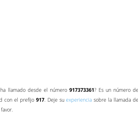
e ha llamado desde el número
917373361
? Es un número d
d con el prefijo
917
. Deje su
experiencia
sobre la llamada d
favor.