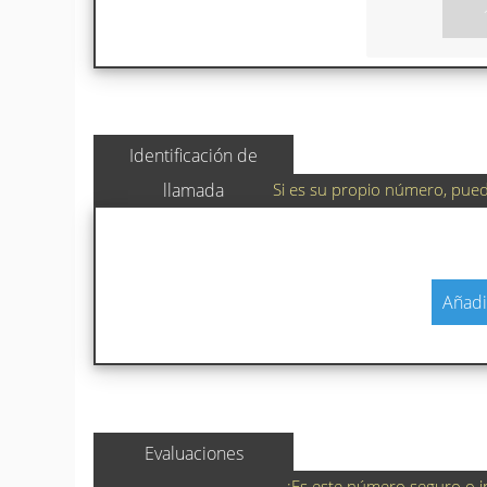
Identificación de
Si es su propio número, puede
llamada
Añadi
Evaluaciones
¿Es este número seguro o i