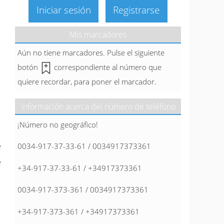
Iniciar sesión
Registrarse
Mis marcadores
Aún no tiene marcadores. Pulse el siguiente
botón
correspondiente al número que
quiere recordar, para poner el marcador.
Información acerca del número de teléfono
¡Número no geográfico!
e
0034-917-37-33-61 / 0034917373361
e
+34-917-37-33-61 / +34917373361
0034-917-373-361 / 0034917373361
+34-917-373-361 / +34917373361