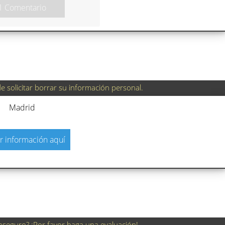
1 Comentario
 solicitar borrar su información personal.
Madrid
r información aquí
nseguro? ¡Por favor haga una evaluación!