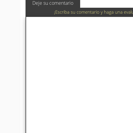
Deje su comentario
¡Escriba su comentario y haga una eval