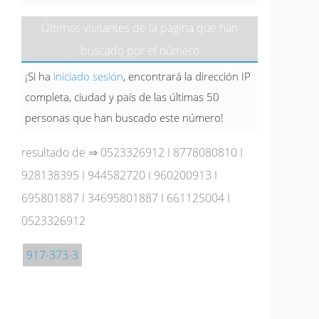
Últimos visitantes de la página que han
buscado por el número
¡Si ha
iniciado sesión
, encontrará la dirección IP
completa, ciudad y país de las últimas 50
personas que han buscado este número!
resultado de ⇒
0523326912
I
8778080810
I
928138395
I
944582720
I
960200913
I
695801887
I
34695801887
I
661125004
I
0523326912
917-373-3