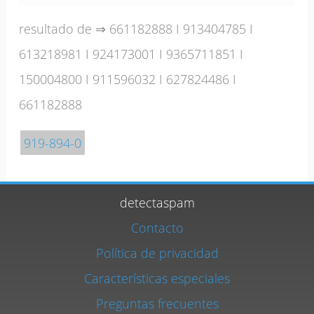
resultado de ⇒
661182888
I
913404785
I
613218981
I
924173001
I
9365711851
I
150004800
I
911596032
I
627824486
I
661182888
919-894-0
detectaspam
Contacto
Política de privacidad
Características especiales
Preguntas frecuentes