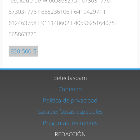
resultado de ⇒
665863275
I
673031776
I
673031776
I
665236106
I
641942971
I
612463758
I
911148602
I
4059625164075
I
665863275
920-500-5
detectaspam
Contacto
Política de privacidad
Características especiales
Preguntas frecuentes
REDACCIÓN