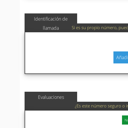
Identificación de
Si es su propio número, puede
llamada
Añadi
Evaluaciones
¿Es este número seguro o i