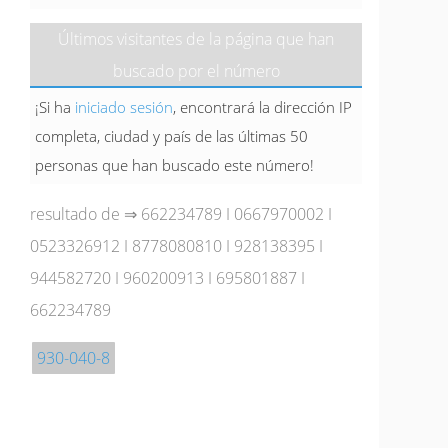
Últimos visitantes de la página que han
buscado por el número
¡Si ha
iniciado sesión
, encontrará la dirección IP
completa, ciudad y país de las últimas 50
personas que han buscado este número!
resultado de ⇒
662234789
I
0667970002
I
0523326912
I
8778080810
I
928138395
I
944582720
I
960200913
I
695801887
I
662234789
930-040-8