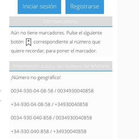
Iniciar sesión
Registrarse
Mis marcadores
Aún no tiene marcadores. Pulse el siguiente
botón
correspondiente al número que
quiere recordar, para poner el marcador.
Información acerca del número de teléfono
¡Número no geográfico!
e
0034-930-04-08-58 / 0034930040858
e
+34-930-04-08-58 / +34930040858
0034-930-040-858 / 0034930040858
+34-930-040-858 / +34930040858