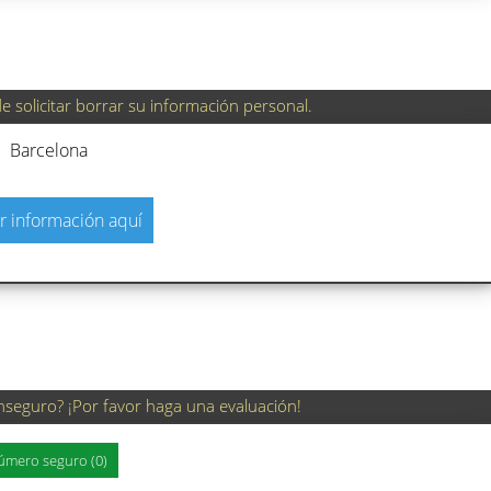
 solicitar borrar su información personal.
Barcelona
r información aquí
nseguro? ¡Por favor haga una evaluación!