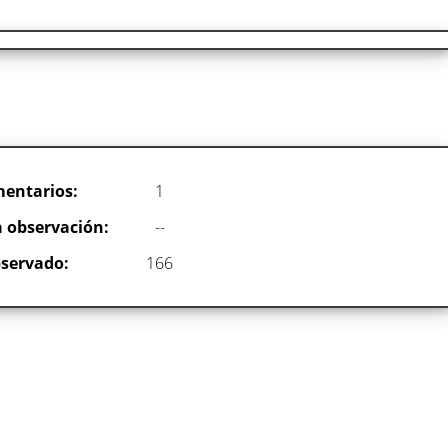
entarios:
1
 observación:
--
servado:
166