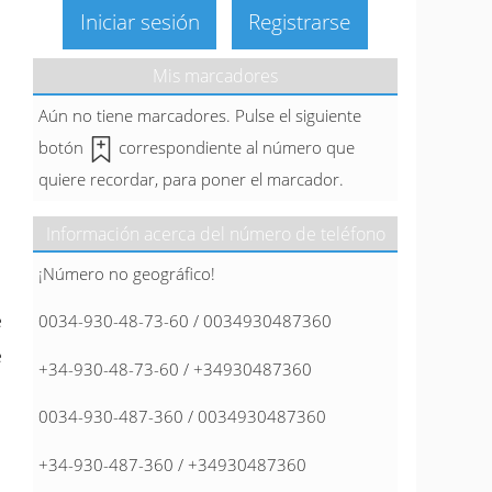
Iniciar sesión
Registrarse
Mis marcadores
Aún no tiene marcadores. Pulse el siguiente
botón
correspondiente al número que
quiere recordar, para poner el marcador.
Información acerca del número de teléfono
¡Número no geográfico!
e
0034-930-48-73-60 / 0034930487360
e
+34-930-48-73-60 / +34930487360
0034-930-487-360 / 0034930487360
+34-930-487-360 / +34930487360