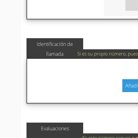
Identificación de
Si es su propio número, puede
llamada
Añadi
Evaluaciones
¿Es este número seguro o i