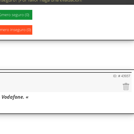
ID: # 43937
» Vodafone. «