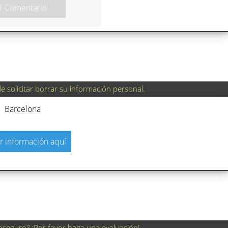
1 Comentario
 solicitar borrar su información personal.
Barcelona
r información aquí
nseguro? ¡Por favor haga una evaluación!