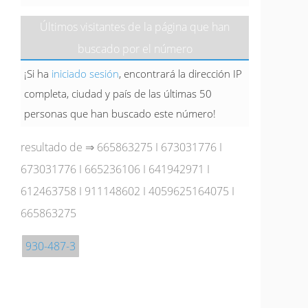
Últimos visitantes de la página que han
buscado por el número
¡Si ha
iniciado sesión
, encontrará la dirección IP
completa, ciudad y país de las últimas 50
personas que han buscado este número!
resultado de ⇒
665863275
I
673031776
I
673031776
I
665236106
I
641942971
I
612463758
I
911148602
I
4059625164075
I
665863275
930-487-3