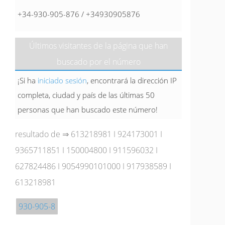
+34-930-905-876 / +34930905876
Últimos visitantes de la página que han
buscado por el número
¡Si ha
iniciado sesión
, encontrará la dirección IP
completa, ciudad y país de las últimas 50
personas que han buscado este número!
resultado de ⇒
613218981
I
924173001
I
9365711851
I
150004800
I
911596032
I
627824486
I
9054990101000
I
917938589
I
613218981
930-905-8