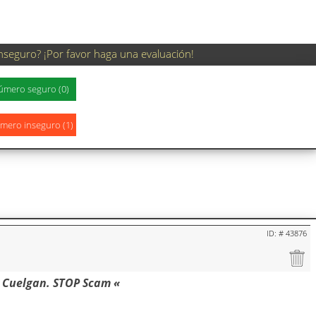
nseguro? ¡Por favor haga una evaluación!
ID: # 43876
 Cuelgan. STOP Scam «