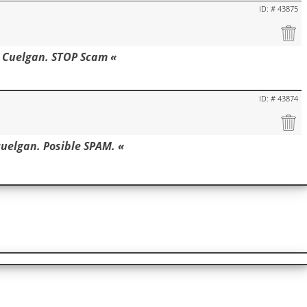
ID: # 43875
 Cuelgan. STOP Scam «
ID: # 43874
cuelgan. Posible SPAM. «