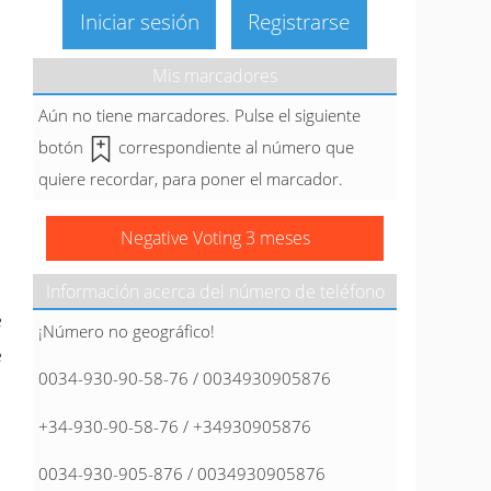
Iniciar sesión
Registrarse
Mis marcadores
Aún no tiene marcadores. Pulse el siguiente
botón
correspondiente al número que
quiere recordar, para poner el marcador.
Negative Voting 3 meses
Información acerca del número de teléfono
e
¡Número no geográfico!
e
0034-930-90-58-76 / 0034930905876
+34-930-90-58-76 / +34930905876
0034-930-905-876 / 0034930905876