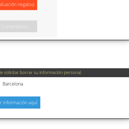
aluación negativa
3 Comentarios
 solicitar borrar su información personal.
Barcelona
r información aquí