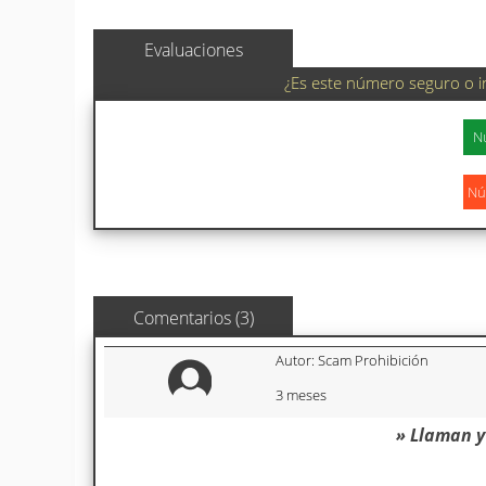
Evaluaciones
¿Es este número seguro o i
Comentarios (3)
Autor: Scam Prohibición
3 meses
» Llaman y