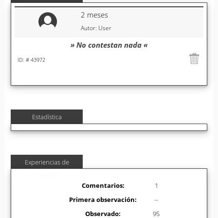
2 meses
Autor: User
» No contestan nada «
ID: # 43972
Estadística
Experiencias de
usuarios
Comentarios:
1
Primera observación:
--
Observado:
95