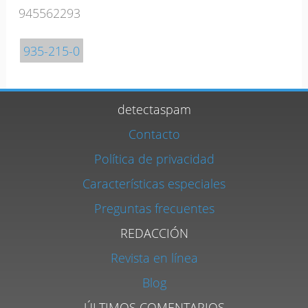
945562293
935-215-0
detectaspam
Contacto
Política de privacidad
Características especiales
Preguntas frecuentes
REDACCIÓN
Revista en línea
Blog
ÚLTIMOS COMENTARIOS