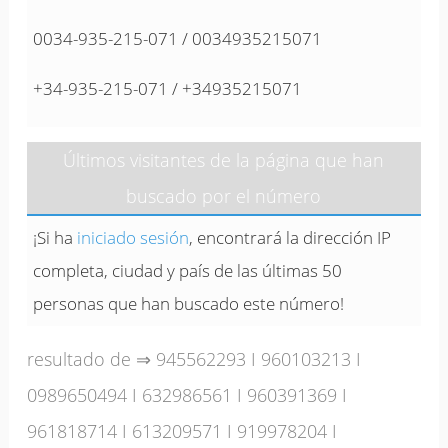
0034-935-215-071 / 0034935215071
+34-935-215-071 / +34935215071
Últimos visitantes de la página que han
buscado por el número
¡Si ha
iniciado sesión
, encontrará la dirección IP
completa, ciudad y país de las últimas 50
personas que han buscado este número!
resultado de ⇒
945562293
I
960103213
I
0989650494
I
632986561
I
960391369
I
961818714
I
613209571
I
919978204
I